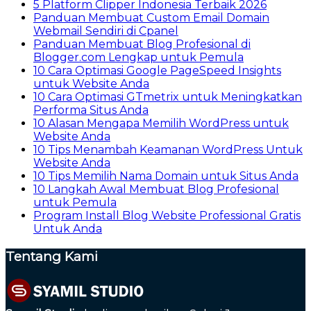
5 Platform Clipper Indonesia Terbaik 2026
Panduan Membuat Custom Email Domain
Webmail Sendiri di Cpanel
Panduan Membuat Blog Profesional di
Blogger.com Lengkap untuk Pemula
10 Cara Optimasi Google PageSpeed Insights
untuk Website Anda
10 Cara Optimasi GTmetrix untuk Meningkatkan
Performa Situs Anda
10 Alasan Mengapa Memilih WordPress untuk
Website Anda
10 Tips Menambah Keamanan WordPress Untuk
Website Anda
10 Tips Memilih Nama Domain untuk Situs Anda
10 Langkah Awal Membuat Blog Profesional
untuk Pemula
Program Install Blog Website Professional Gratis
Untuk Anda
Tentang Kami