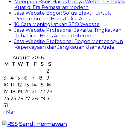
Mengapa Bisnis Harus Punya Website: Fondasi
Kuat di Era Pemasaran Modern
Jasa Website Bogor: Solusi Efektif untuk
Pertumbuhan Bisnis Lokal Anda
10 Cara Meningkatkan SEO Website
Jasa Website Profesional Jakarta: Tingkatkan
Kehadiran Bisnis Anda di Internet
Jasa Website Profesional Bogor: Membangun
Kepercayaan dan Jangkauan Usaha Anda
August 2026
M
T
W
T
F
S
S
1
2
3
4
5
6
7
8
9
10
11
12
13
14
15
16
17
18
19
20
21
22
23
24
25
26
27
28
29
30
31
« Mar
Sandi Hermawan