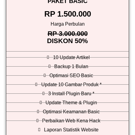
PAKET BASIC
RP 1.500.000
Harga Perbulan
RP 3.000.000
DISKON 50%
10 Update Artikel
Backup 1 Bulan
Optimasi SEO Basic
Update 10 Gambar Produk *
3 Install Plugin Baru *
Update Theme & Plugin
Optimasi Keamanan Basic
Perbaikan Web Kena Hack
Laporan Statistik Website