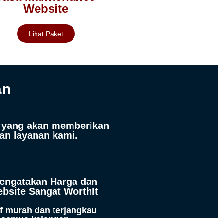
Website
Lihat Paket
an
e yang akan memberikan
an layanan kami.
Mengatakan Harga dan
ebsite Sangat WorthIt
if murah dan terjangkau