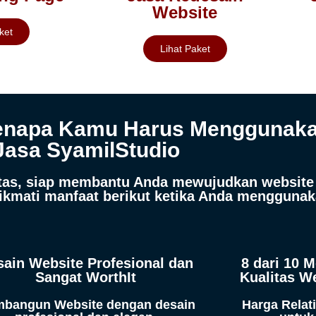
Website
ket
Lihat Paket
 Kenapa Kamu Harus Menggunak
Jasa SyamilStudio
itas, siap membantu Anda mewujudkan websit
Nikmati manfaat berikut ketika Anda menggunak
sain Website Profesional dan
8 dari 10 
Sangat WorthIt
Kualitas W
bangun Website dengan desain
Harga Relat