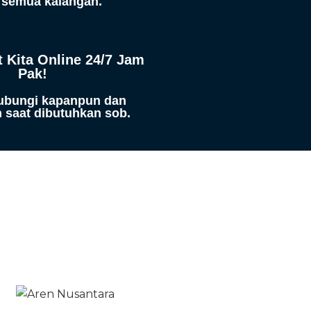
 semua kalangan.
 Kita Online 24/7 Jam
Pak!
ubungi kapanpun dan
 saat dibutuhkan sob.