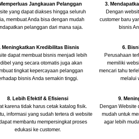
 Memperluas Jangkauan Pelanggan
3. Mendapatk
ite yang dapat diakses hingga seluruh
Dengan websit
ia, membuat Anda bisa dengan mudah
customer baru yan
ndapatkan pelanggan dari mana saja.
bisnis A
. Meningkatkan Kredibilitas Bisnis
6. Bisn
ite dapat membuat bisnis menjadi lebih
Perusahaan terl
edibel yang secara otomatis juga akan
memiliki webs
buat tingkat kepercayaan pelanggan
mencari tahu terl
erhadap bisnis Anda semakin tinggi.
melalui 
8. Lebih Efektif & Efisiensi
9.
Menin
 karena tidak harus cetak katalog fisik.
Dengan Website d
itu, informasi yang sudah tertera di website
mudah untuk me
 dapat membantu mempersingkat proses
agar lebih mud
edukasi ke customer.