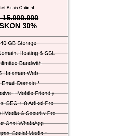
ket Bisnis Optimal
 15.000.000
ISKON 30%
40 GB Storage
Domain, Hosting & SSL
nlimited Bandwith
5 Halaman Web
 Email Domain *
sive + Mobile Friendly
si SEO + 8 Artikel Pro
i Media & Security Pro
tur Chat WhatsApp
grasi Social Media *