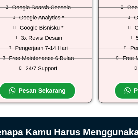
Google Search Console
Goo
Google Analytics *
G
Google Bisnisku *
G
3x Revisi Desain
Pengerjaan 7-14 Hari
Pe
Free Maintenance 6 Bulan
Free 
24/7 Support
Pesan Sekarang
P
 Kenapa Kamu Harus Menggunak