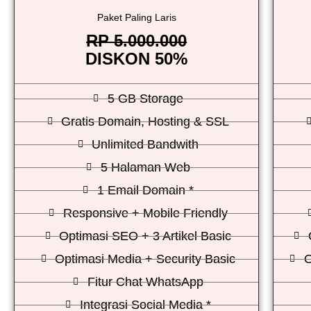
Paket Paling Laris
RP 5.000.000
DISKON 50%
5 GB Storage
Gratis Domain, Hosting & SSL
Unlimited Bandwith
5 Halaman Web
1 Email Domain *
Responsive + Mobile Friendly
Optimasi SEO + 3 Artikel Basic
Optimasi Media + Security Basic
O
Fitur Chat WhatsApp
Integrasi Social Media *