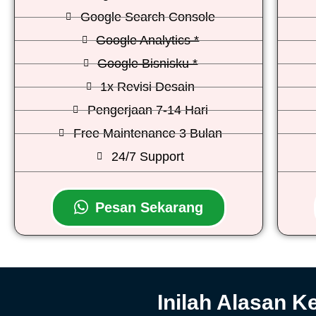
Google Search Console
Google Analytics *
Google Bisnisku *
1x Revisi Desain
Pengerjaan 7-14 Hari
Free Maintenance 3 Bulan
24/7 Support
Pesan Sekarang
Inilah Alasan