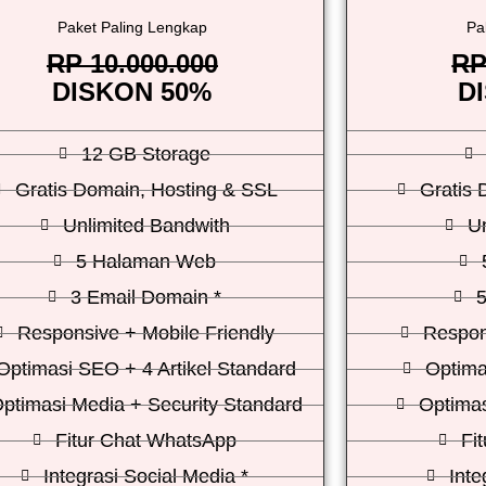
Paket Paling Lengkap
Pa
RP 10.000.000
RP
DISKON 50%
D
12 GB Storage
Gratis Domain, Hosting & SSL
Gratis 
Unlimited Bandwith
U
5 Halaman Web
3 Email Domain *
5
Responsive + Mobile Friendly
Respon
Optimasi SEO + 4 Artikel Standard
Optima
ptimasi Media + Security Standard
Optimas
Fitur Chat WhatsApp
Fi
Integrasi Social Media *
Inte