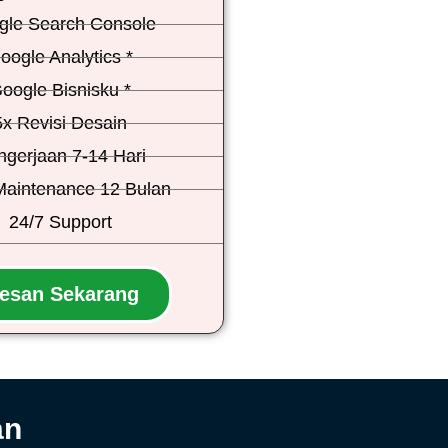
gle Search Console
oogle Analytics *
oogle Bisnisku *
5x Revisi Desain
ngerjaan 7-14 Hari
Maintenance 12 Bulan
24/7 Support
esan Sekarang
an